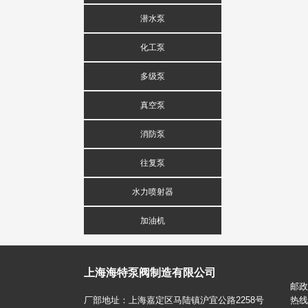
潜水泵
化工泵
多级泵
真空泵
消防泵
往复泵
水力喷射器
加油机
上海海特泵阀制造有限公司
邮政
厂部地址：上海嘉定区马陆镇沪宜公路2258号
热线电