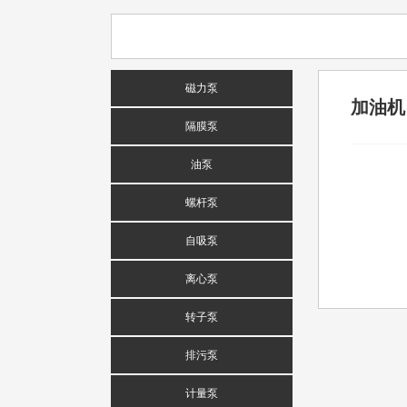
磁力泵
加油机
隔膜泵
油泵
螺杆泵
自吸泵
离心泵
转子泵
排污泵
计量泵